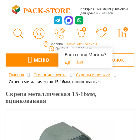
интернет-магазин упаковки
PACK-STORE
для дома и бизнеса
0
0
0
Москва
Изменить регион
Пн-Пт 8:00 - 17:00 Мск
Ваш город Москва?
МЕНЮ
ОБРАТНЫЙ ЗВОНОК
Да
Нет
Главная
Стреппинг-лента
Скрепы и пряжки
Скрепа металлическая 15-16мм, оцинкованная
Скрепа металлическая 15-16мм,
оцинкованная