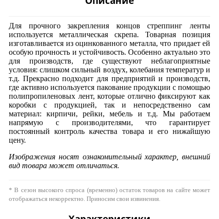
Описание
Для прочного закрепления концов стреппинг ленты
используется металлическая скрепа. Товарная позиция
изготавливается из оцинкованного металла, что придает ей
особую прочность и устойчивость. Особенно актуально это
для производств, где существуют неблагоприятные
условия: слишком сильный воздух, колебания температур и
т.д. Прекрасно подходит для предприятий и производств,
где активно используется пакование продукции с помощью
полипропиленовых лент, которые отлично фиксируют как
коробки с продукцией, так и непосредственно сам
материал: кирпичи, рейки, мебель и т.д. Мы работаем
напрямую с производителями, что гарантирует
постоянный контроль качества товара и его нижайшую
цену.
Изображения носят ознакомительный характер, внешний
вид товара может отличаться.
* В сезон высокого спроса (временно) остаток товаров на сайте может
отображаться некорректно. Приносим свои извинения.
Характеристики