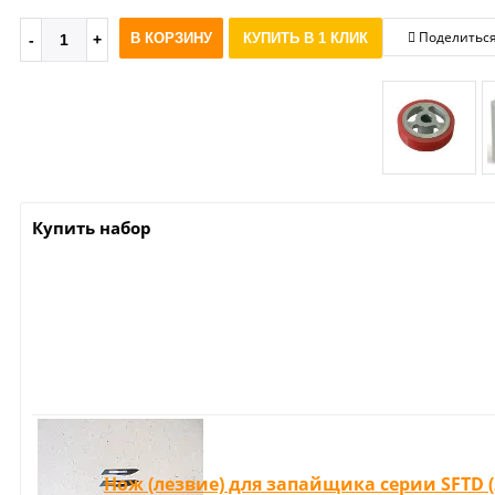
Поделитьс
В КОРЗИНУ
КУПИТЬ В 1 КЛИК
Купить набор
Нож (лезвие) для запайщика серии SFTD (