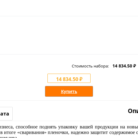
14 834.50 ₽
Стоимость набора:
14 834.50 ₽
Купить
Оп
лата
знеса, способное поднять упаковку вашей продукции на новый
 итоге «сваривания» пленочки, надежно защитит содержимое о
ния шва.