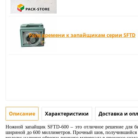
Реле времени к запайщикам серии SFTD
Описание
Характеристики
Доставка и оп
Ножной запайщик SFTD-600 – это отличное решение для би
шириной до 600 миллиметров. Прочный шов, получившийся в
модели: наличие обрезки лишнего материала в процессе созда