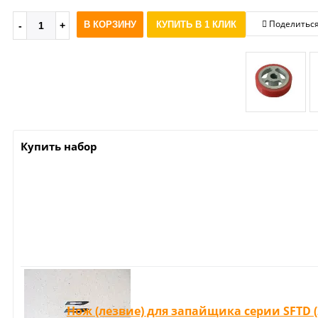
Поделитьс
В КОРЗИНУ
КУПИТЬ В 1 КЛИК
Купить набор
Нож (лезвие) для запайщика серии SFTD (