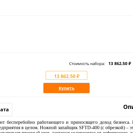
13 862.50 ₽
Стоимость набора:
13 862.50 ₽
Купить
Оп
лата
нт бесперебойно работающего и приносящего доход бизнеса. В
едприятия в целом. Ножной запайщик SFTD-400 (с обрезкой) – 
 сваривает прочный шов, защищая содержимое от деформации, з