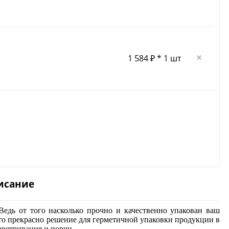
1 584 ₽ * 1 шт
исание
едь от того насколько прочно и качественно упакован ваш
это прекрасно решение для герметичной упаковки продукции в
аветривания и порчи.