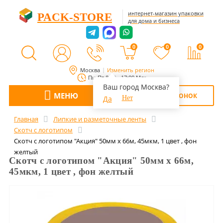
интернет-магазин упаковки
PACK-STORE
для дома и бизнеса
0
0
0
Москва
Изменить регион
Пн-Пт 8:00 - 17:00 Мск
Ваш город Москва?
МЕНЮ
ОБРАТНЫЙ ЗВОНОК
Да
Нет
Главная
Липкие и разметочные ленты
Скотч с логотипом
Скотч с логотипом "Акция" 50мм х 66м, 45мкм, 1 цвет , фон
желтый
Скотч с логотипом "Акция" 50мм х 66м,
45мкм, 1 цвет , фон желтый