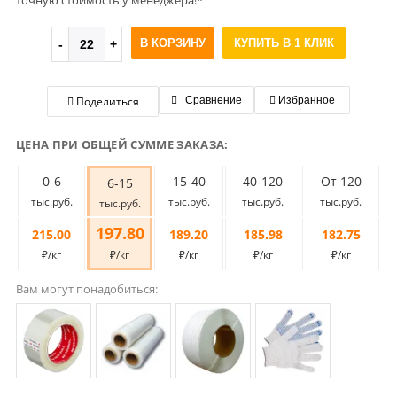
точную стоимость у менеджера!*
В КОРЗИНУ
КУПИТЬ В 1 КЛИК
Поделиться
Сравнение
Избранное
ЦЕНА ПРИ ОБЩЕЙ СУММЕ ЗАКАЗА:
0-6
15-40
40-120
От 120
6-15
тыс.руб.
тыс.руб.
тыс.руб.
тыс.руб.
тыс.руб.
197.80
215.00
189.20
185.98
182.75
₽/кг
₽/кг
₽/кг
₽/кг
₽/кг
Вам могут понадобиться: