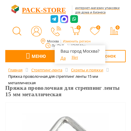
интернет-магазин упаковки
PACK-STORE
для дома и бизнеса
0
0
0
Москва
Изменить регион
Пн-Пт 8:00 - 17:00 Мск
Ваш город Москва?
МЕНЮ
ОБРАТНЫЙ ЗВОНОК
Да
Нет
Главная
Стреппинг-лента
Скрепы и пряжки
Пряжка проволочная для стреппинг ленты 15 мм
металлическая
Пряжка проволочная для стреппинг ленты
15 мм металлическая