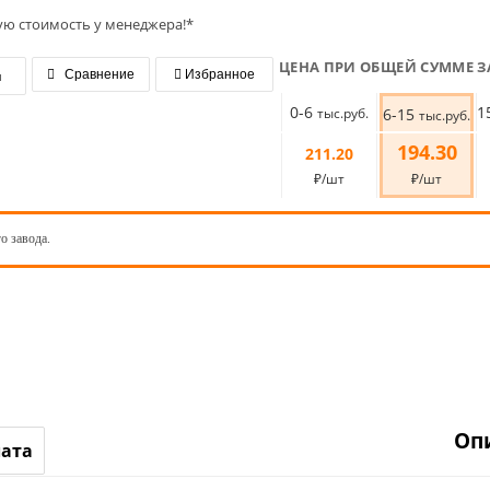
ую стоимость у менеджера!*
ЦЕНА ПРИ ОБЩЕЙ СУММЕ З
я
Сравнение
Избранное
0-6
1
тыс.руб.
6-15
тыс.руб.
194.30
211.20
₽/шт
₽/шт
о завода.
Оп
лата