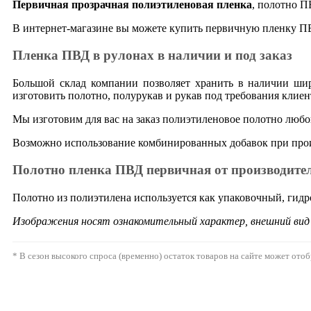
Первичная прозрачная полиэтиленовая пленка
, полотно П
В интернет-магазине вы можете купить первичную пленку ПВД
Пленка ПВД в рулонах в наличии и под заказ
Большой склад компании позволяет хранить в наличии шир
изготовить полотно, полурукав и рукав под требования клие
Мы изготовим для вас на заказ полиэтиленовое полотно любого
Возможно использование комбинированных добавок при прои
Полотно пленка ПВД первичная от производите
Полотно из полиэтилена используется как упаковочный, гид
Изображения носят ознакомительный характер, внешний ви
* В сезон высокого спроса (временно) остаток товаров на сайте может ото