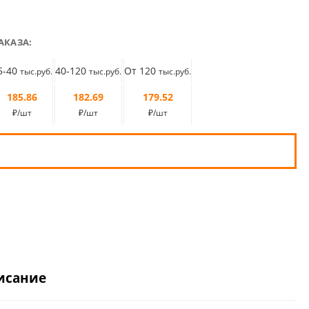
АКАЗА:
5-40
40-120
От 120
тыс.руб.
тыс.руб.
тыс.руб.
185.86
182.69
179.52
₽/шт
₽/шт
₽/шт
исание