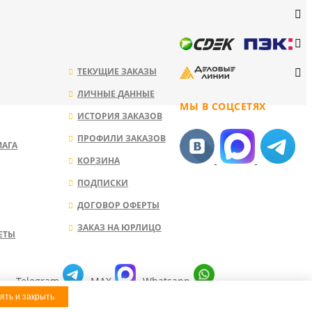
ТЕКУЩИЕ ЗАКАЗЫ
ЛИЧНЫЕ ДАННЫЕ
МЫ В СОЦСЕТЯХ
ИСТОРИЯ ЗАКАЗОВ
ПРОФИЛИ ЗАКАЗОВ
МАГА
КОРЗИНА
ПОДПИСКИ
ДОГОВОР ОФЕРТЫ
ЗАКАЗ НА ЮРЛИЦО
ЕТЫ
Telegram
MAX
Whatsapp
ять и закрыть
ЛЯ КОРОБОК