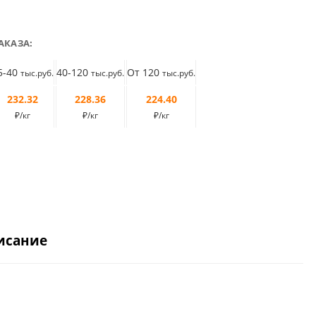
АКАЗА:
5-40
40-120
От 120
тыс.руб.
тыс.руб.
тыс.руб.
232.32
228.36
224.40
₽/кг
₽/кг
₽/кг
исание