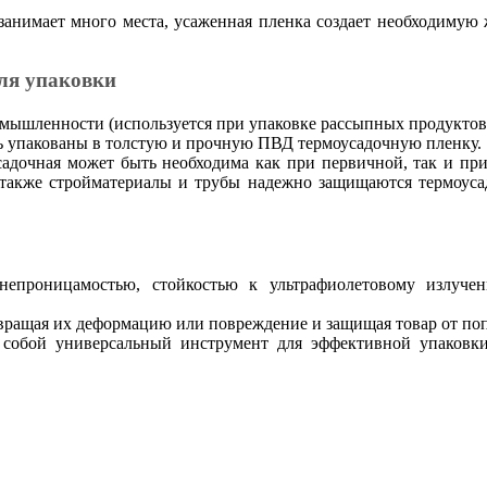
анимает много места, усаженная пленка создает необходимую
для упаковки
мышленности (используется при упаковке рассыпных продуктов
ь упакованы в толстую и прочную ПВД термоусадочную пленку.
адочная может быть необходима как при первичной, так и при
 также стройматериалы и трубы надежно защищаются термоус
онепроницамостью, стойкостью к ультрафиолетовому излуч
твращая их деформацию или повреждение и защищая товар от поп
т собой универсальный инструмент для эффективной упаковк