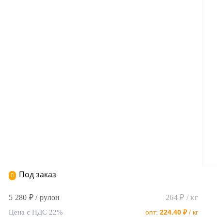
Под заказ
5 280 ₽ / рулон
264 ₽ / кг
Цена с НДС 22%
опт:
224.40 ₽
/ кг