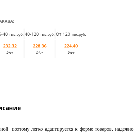
АКАЗА:
5-40
40-120
От 120
тыс.руб.
тыс.руб.
тыс.руб.
232.32
228.36
224.40
₽/кг
₽/кг
₽/кг
исание
ной, поэтому легко адаптируется к форме товаров, надежно