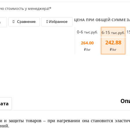
ую стоимость у менеджера!*
ЦЕНА ПРИ ОБЩЕЙ СУММЕ З
я
Сравнение
Избранное
0-6
1
тыс.руб.
6-15
тыс.руб.
242.88
264.00
₽/кг
₽/кг
Оп
лата
и и защиты товаров – при нагревании она становится эластич
ений.