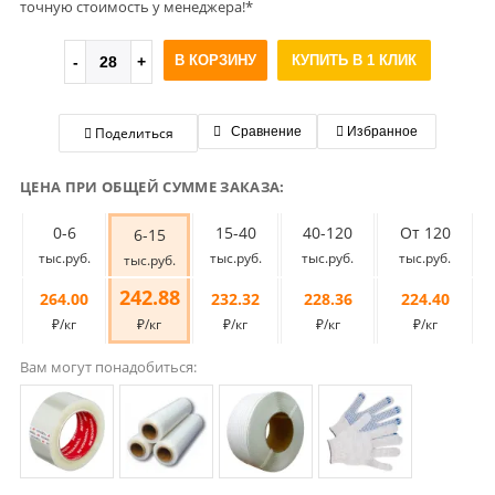
точную стоимость у менеджера!*
В КОРЗИНУ
КУПИТЬ В 1 КЛИК
Поделиться
Сравнение
Избранное
ЦЕНА ПРИ ОБЩЕЙ СУММЕ ЗАКАЗА:
0-6
15-40
40-120
От 120
6-15
тыс.руб.
тыс.руб.
тыс.руб.
тыс.руб.
тыс.руб.
242.88
264.00
232.32
228.36
224.40
₽/кг
₽/кг
₽/кг
₽/кг
₽/кг
Вам могут понадобиться: