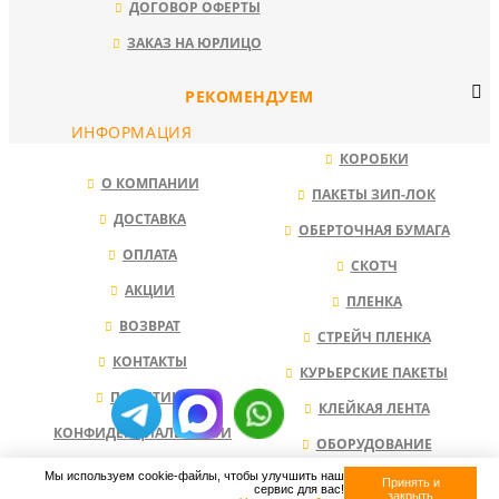
ДОГОВОР ОФЕРТЫ
ЗАКАЗ НА ЮРЛИЦО
РЕКОМЕНДУЕМ
ИНФОРМАЦИЯ
КОРОБКИ
О КОМПАНИИ
ПАКЕТЫ ЗИП-ЛОК
ДОСТАВКА
ОБЕРТОЧНАЯ БУМАГА
ОПЛАТА
СКОТЧ
АКЦИИ
ПЛЕНКА
ВОЗВРАТ
СТРЕЙЧ ПЛЕНКА
КОНТАКТЫ
КУРЬЕРСКИЕ ПАКЕТЫ
ПОЛИТИКА
КЛЕЙКАЯ ЛЕНТА
КОНФИДЕНЦИАЛЬНОСТИ
ОБОРУДОВАНИЕ
Мы используем cookie-файлы, чтобы улучшить наш
НАПОЛНИТЕЛЬ ДЛЯ КОРОБОК
Принять и
сервис для вас!
закрыть