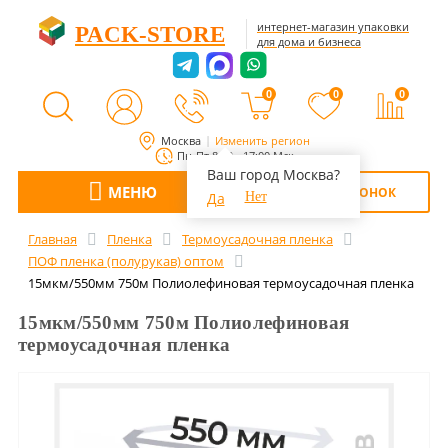
интернет-магазин упаковки
PACK-STORE
для дома и бизнеса
0
0
0
Москва
Изменить регион
Пн-Пт 8:00 - 17:00 Мск
Ваш город Москва?
МЕНЮ
ОБРАТНЫЙ ЗВОНОК
Да
Нет
Главная
Пленка
Термоусадочная пленка
ПОФ пленка (полурукав) оптом
15мкм/550мм 750м Полиолефиновая термоусадочная пленка
15мкм/550мм 750м Полиолефиновая
термоусадочная пленка