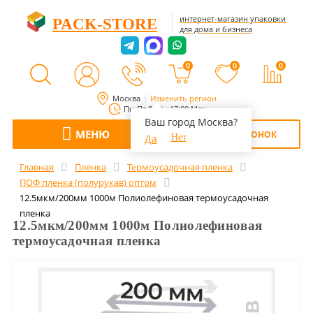
интернет-магазин упаковки
PACK-STORE
для дома и бизнеса
0
0
0
Москва
Изменить регион
Пн-Пт 8:00 - 17:00 Мск
Ваш город Москва?
МЕНЮ
ОБРАТНЫЙ ЗВОНОК
Да
Нет
Главная
Пленка
Термоусадочная пленка
ПОФ пленка (полурукав) оптом
12.5мкм/200мм 1000м Полиолефиновая термоусадочная
пленка
12.5мкм/200мм 1000м Полиолефиновая
термоусадочная пленка