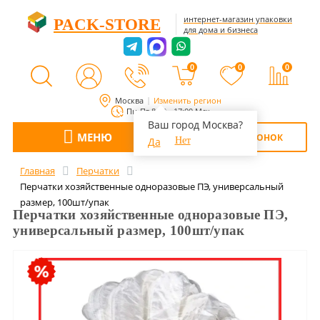
интернет-магазин упаковки
PACK-STORE
для дома и бизнеса
0
0
0
Москва
Изменить регион
Пн-Пт 8:00 - 17:00 Мск
Ваш город Москва?
МЕНЮ
ОБРАТНЫЙ ЗВОНОК
Да
Нет
Главная
Перчатки
Перчатки хозяйственные одноразовые ПЭ, универсальный
размер, 100шт/упак
Перчатки хозяйственные одноразовые ПЭ,
универсальный размер, 100шт/упак