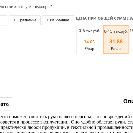
ую стоимость у менеджера!*
ЦЕНА ПРИ ОБЩЕЙ СУММЕ З
я
Сравнение
Избранное
0-6
1
тыс.руб.
6-15
тыс.руб.
31.88
34.65
₽/пар
₽/пар
Оп
лата
 что поможет защитить руки вашего персонала от повреждений в
порвется в процессе эксплуатации. Оно удобно облегает руки, с
 практически любой продукции, в текстильной промышленности 
ое сотрудничество с поставщиками – преимущество, которое поз