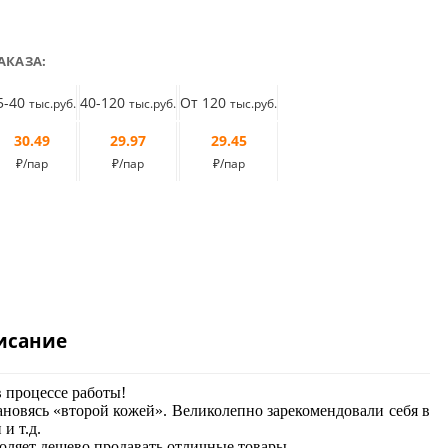
АКАЗА:
5-40
40-120
От 120
тыс.руб.
тыс.руб.
тыс.руб.
30.49
29.97
29.45
₽/пар
₽/пар
₽/пар
исание
 процессе работы!
тановясь «второй кожей». Великолепно зарекомендовали себя в
и т.д.
воляет дешево продавать отличные товары.