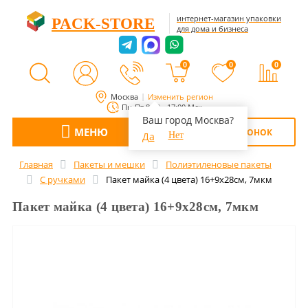
интернет-магазин упаковки
PACK-STORE
для дома и бизнеса
0
0
0
Москва
Изменить регион
Пн-Пт 8:00 - 17:00 Мск
Ваш город Москва?
МЕНЮ
ОБРАТНЫЙ ЗВОНОК
Да
Нет
Главная
Пакеты и мешки
Полиэтиленовые пакеты
С ручками
Пакет майка (4 цвета) 16+9x28см, 7мкм
Пакет майка (4 цвета) 16+9x28см, 7мкм