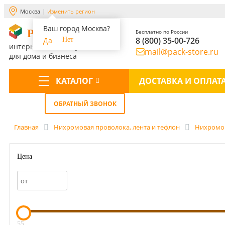
Москва
Изменить регион
Ваш город Москва?
PACK-STORE
Бесплатно по России
8 (800) 35-00-726
Да
Нет
интернет-магазин упаковки
mail@pack-store.ru
для дома и бизнеса
КАТАЛОГ
ДОСТАВКА И ОПЛАТ
Меню
ОБРАТНЫЙ ЗВОНОК
Главная
Нихромовая проволока, лента и тефлон
Нихромов
Цена
55