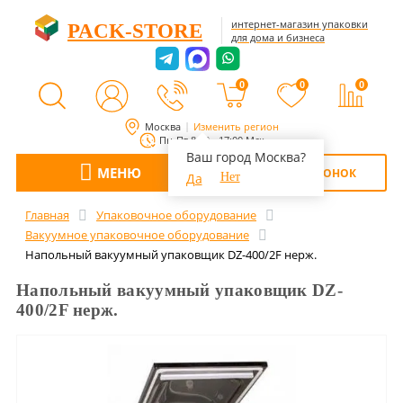
интернет-магазин упаковки
PACK-STORE
для дома и бизнеса
0
0
0
Москва
Изменить регион
Пн-Пт 8:00 - 17:00 Мск
Ваш город Москва?
МЕНЮ
ОБРАТНЫЙ ЗВОНОК
Да
Нет
Главная
Упаковочное оборудование
Вакуумное упаковочное оборудование
Напольный вакуумный упаковщик DZ-400/2F нерж.
Напольный вакуумный упаковщик DZ-
400/2F нерж.