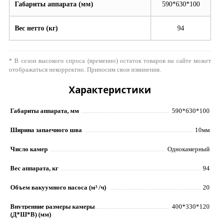
Габариты аппарата (мм)
590*630*100
Вес нетто (кг)
94
* В сезон высокого спроса (временно) остаток товаров на сайте может
отображаться некорректно. Приносим свои извинения.
Характеристики
Габариты аппарата, мм
590*630*100
Ширина запаечного шва
10мм
Число камер
Однокамерный
Вес аппарата, кг
94
Объем вакуумного насоса (м³ /ч)
20
Внутренние размеры камеры
400*330*120
(Д*Ш*В) (мм)