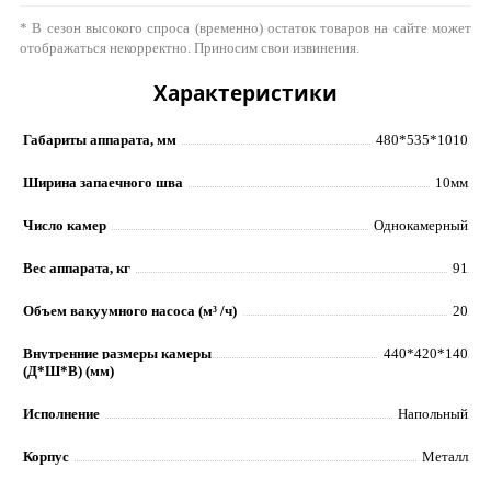
* В сезон высокого спроса (временно) остаток товаров на сайте может
отображаться некорректно. Приносим свои извинения.
Характеристики
Габариты аппарата, мм
480*535*1010
Ширина запаечного шва
10мм
Число камер
Однокамерный
Вес аппарата, кг
91
Объем вакуумного насоса (м³ /ч)
20
Внутренние размеры камеры
440*420*140
(Д*Ш*В) (мм)
Исполнение
Напольный
Корпус
Металл