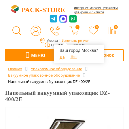
интернет-магазин упаковки
PACK-STORE
для дома и бизнеса
0
0
0
Москва
Изменить регион
Пн-Пт 8:00 - 17:00 Мск
Ваш город Москва?
МЕНЮ
ОБРАТНЫЙ ЗВОНОК
Да
Нет
Главная
Упаковочное оборудование
Вакуумное упаковочное оборудование
Напольный вакуумный упаковщик DZ-400/2E
Напольный вакуумный упаковщик DZ-
400/2E