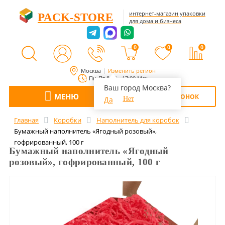
интернет-магазин упаковки
PACK-STORE
для дома и бизнеса
0
0
0
Москва
Изменить регион
Пн-Пт 8:00 - 17:00 Мск
Ваш город Москва?
МЕНЮ
ОБРАТНЫЙ ЗВОНОК
Да
Нет
Главная
Коробки
Наполнитель для коробок
Бумажный наполнитель «Ягодный розовый»,
гофрированный, 100 г
Бумажный наполнитель «Ягодный
розовый», гофрированный, 100 г