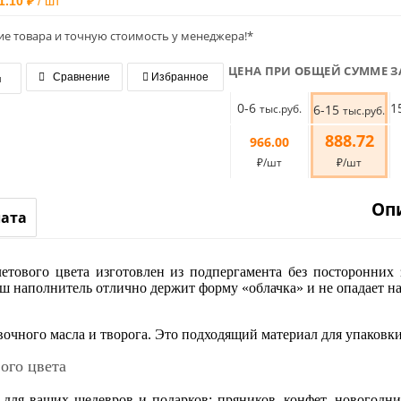
1.10 ₽
/ шт
ие товара и точную стоимость у менеджера!*
ЦЕНА ПРИ ОБЩЕЙ СУММЕ З
я
Сравнение
Избранное
0-6
1
тыс.руб.
6-15
тыс.руб.
888.72
966.00
₽/шт
₽/шт
Оп
лата
ового цвета изготовлен из подпергамента без посторонних з
аш наполнитель отлично держит форму «облачка» и не опадает н
вочного масла и творога. Это подходящий материал для упаков
ого цвета
для ваших шедевров и подарков: пряников, конфет, новогодн