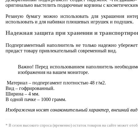
оригинально выстелить подарочные корзины с косметическим
Резаную бумагу можно использовать для украшения инте
использовать и для набивки плюшевых игрушек и подушек.
Надежная защита при хранении и транспортиро
Подпергаментный наполнитель не только надежно убережет 
придаст товару привлекательный современный вид.
Важно! Перед использованием наполнитель необходимо
изображения на вашем мониторе.
Материал – подпергамент плотностью 48 г/м2.
Вид – гофрированный.
Ширина – 4 мм.
В одной пачке – 1000 грамм.
Изображения носят ознакомительный характер, внешний ви
* В сезон высокого спроса (временно) остаток товаров на сайте может ото