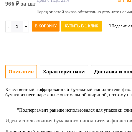
Цена с НДС 22%
опт:
82
966 ₽ за шт
Перед оплатой заказа обязательно уточните налич
Поделитьс
В КОРЗИНУ
КУПИТЬ В 1 КЛИК
Описание
Характеристики
Доставка и оп
Качественный гофрированный бумажный наполнитель фиолет
бумаги из него нарезаны с оптимальной шириной, поэтому н
"Подпергамент раньше использовался для упаковки сли
Идеи использования бумажного наполнителя фиолетов
Декоративный подпергамент создает надежное «гнездышко» 