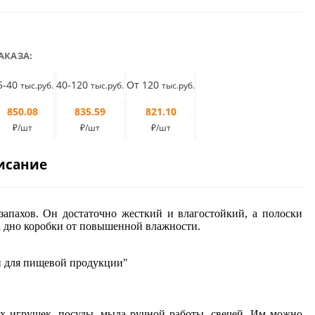
АКАЗА:
5-40
40-120
От 120
тыс.руб.
тыс.руб.
тыс.руб.
850.08
835.59
821.10
₽/шт
₽/шт
₽/шт
исание
апахов. Он достаточно жесткий и влагостойкий, а полоски
а дно коробки от повышенной влажности.
ки для пищевой продукции"
их игрушек, посуды, мыла ручной работы, свечей. Им можно