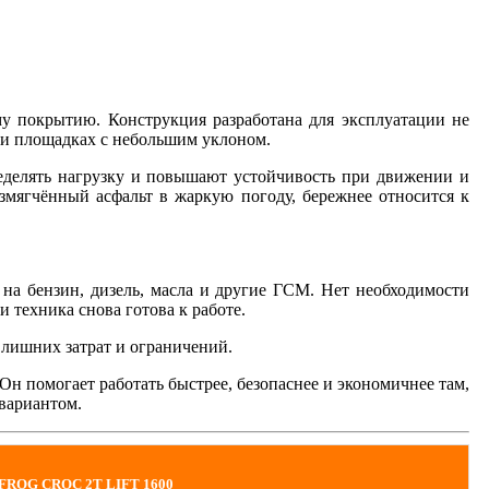
у покрытию. Конструкция разработана для эксплуатации не
х и площадках с небольшим уклоном.
еделять нагрузку и повышают устойчивость при движении и
азмягчённый асфальт в жаркую погоду, бережнее относится к
на бензин, дизель, масла и другие ГСМ. Нет необходимости
и техника снова готова к работе.
 лишних затрат и ограничений.
н помогает работать быстрее, безопаснее и экономичнее там,
 вариантом.
ROG CROC 2T LIFT 1600