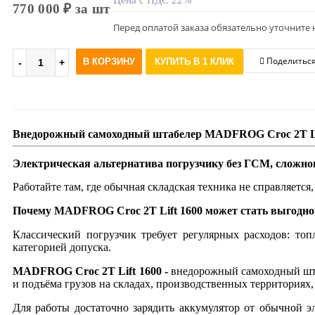
Цена с НДС 22%
770 000 ₽ за шт
Перед оплатой заказа обязательно уточните 
Поделитьс
В КОРЗИНУ
КУПИТЬ В 1 КЛИК
Внедорожный самоходный штабелер MADFROG Croc 2T Li
Электрическая альтернатива погрузчику без ГСМ, сложно
Работайте там, где обычная складская техника не справляетс
Почему MADFROG Croc 2T Lift 1600 может стать выгодно
Классический погрузчик требует регулярных расходов: то
категорией допуска.
MADFROG Croc 2T Lift 1600 -
внедорожный самоходный штаб
и подъёма грузов на складах, производственных территориях
Для работы достаточно зарядить аккумулятор от обычной эл