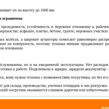
днимает их на высоту до 1600 мм.
а ограничена
 проходимость, устойчивость и бережное отношение к рабочем
верхностях: асфальте, плитке, бетоне, грунте, неровных участка
ых колёсах, а широкие аутригеры помогают равномерно распр
ение на поверхность, поэтому техника меньше продавливает р
ом основании.
бслуживании, но и на ежедневной эксплуатации. Нет расходов 
отовки к работе. Подключили к зарядке, зарядили аккумулятор - 
ех, кому нужна техника с возможностями погрузчика, но без его
для склада, производства, уличных площадок и зон разгрузки. О
ический погрузчик оказывается слишком дорогим или избыточным
MADF