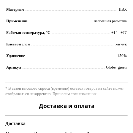
Материал
ПВХ
Применение
напольная разметка
Рабочая температура, °C
+14 - +77
Клеевой слой
каучук
Удлинение
150%
Артикул
Globe_green
* В сезон высокого спроса (временно) остаток товаров на сайте может
отображаться некорректно. Приносим свои извинения.
Доставка и оплата
Доставка