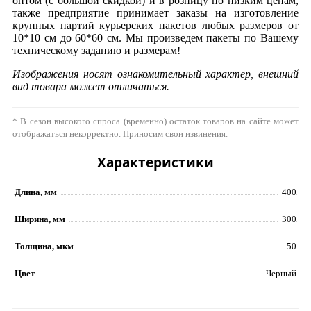
оптом (с большой скидкой) и в розницу по низким ценам,
также предприятие принимает заказы на изготовление
крупных партий курьерских пакетов любых размеров от
10*10 см до 60*60 см. Мы произведем пакеты по Вашему
техническому заданию и размерам!
Изображения носят ознакомительный характер, внешний
вид товара может отличаться.
* В сезон высокого спроса (временно) остаток товаров на сайте может
отображаться некорректно. Приносим свои извинения.
Характеристики
Длина, мм
400
Ширина, мм
300
Толщина, мкм
50
Цвет
Черный