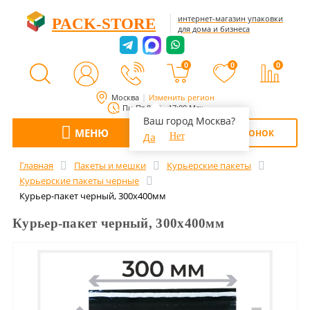
интернет-магазин упаковки
PACK-STORE
для дома и бизнеса
0
0
0
Москва
Изменить регион
Пн-Пт 8:00 - 17:00 Мск
Ваш город Москва?
МЕНЮ
ОБРАТНЫЙ ЗВОНОК
Да
Нет
Главная
Пакеты и мешки
Курьерские пакеты
Курьерские пакеты черные
Курьер-пакет черный, 300x400мм
Курьер-пакет черный, 300x400мм