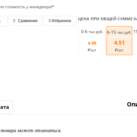
ую стоимость у менеджера!*
ЦЕНА ПРИ ОБЩЕЙ СУММЕ З
я
Сравнение
Избранное
0-6
1
тыс.руб.
6-15
тыс.руб.
4.51
4.90
₽/шт
₽/шт
Оп
лата
д товара может отличаться.