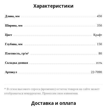
Характеристики
Длина, мм
450
Ширина, мм
350
Цвет
Крафт
Глубина, мм
150
Плотность, гр/м²
80
Складка донная
есть
Артикул
22-7090
* В сезон высокого спроса (временно) остаток товаров на сайте может
отображаться некорректно. Приносим свои извинения.
Доставка и оплата