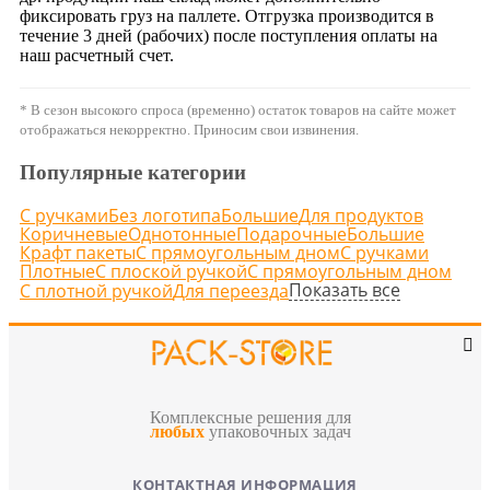
фиксировать груз на паллете. Отгрузка производится в
течение 3 дней (рабочих) после поступления оплаты на
наш расчетный счет.
* В сезон высокого спроса (временно) остаток товаров на сайте может
отображаться некорректно. Приносим свои извинения.
Популярные категории
С ручками
Без логотипа
Большие
Для продуктов
Коричневые
Однотонные
Подарочные
Большие
Крафт пакеты
С прямоугольным дном
С ручками
Плотные
С плоской ручкой
С прямоугольным дном
Показать все
С плотной ручкой
Для переезда
Комплексные решения для
любых
упаковочных задач
КОНТАКТНАЯ ИНФОРМАЦИЯ