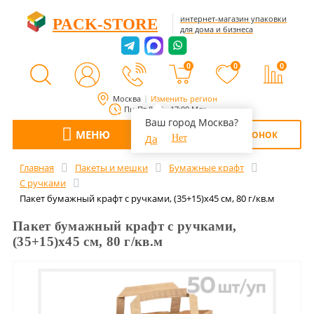
интернет-магазин упаковки
PACK-STORE
для дома и бизнеса
0
0
0
Москва
Изменить регион
Пн-Пт 8:00 - 17:00 Мск
Ваш город Москва?
МЕНЮ
ОБРАТНЫЙ ЗВОНОК
Да
Нет
Главная
Пакеты и мешки
Бумажные крафт
С ручками
Пакет бумажный крафт с ручками, (35+15)х45 см, 80 г/кв.м
Пакет бумажный крафт с ручками,
(35+15)х45 см, 80 г/кв.м