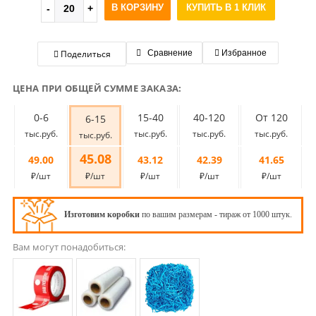
В КОРЗИНУ
КУПИТЬ В 1 КЛИК
Поделиться
Сравнение
Избранное
ЦЕНА ПРИ ОБЩЕЙ СУММЕ ЗАКАЗА:
0-6
15-40
40-120
От 120
6-15
тыс.руб.
тыс.руб.
тыс.руб.
тыс.руб.
тыс.руб.
45.08
49.00
43.12
42.39
41.65
₽/шт
₽/шт
₽/шт
₽/шт
₽/шт
Изготовим коробки
по вашим размерам - тираж от 1000 штук.
Вам могут понадобиться: