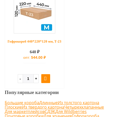
Гофрокороб 440*220*120 мм, Т-23
640 ₽
опт:
544.00 ₽
Популярные категории
Большие короба
Длинные
Из толстого картона
Плоские
Из твердого картона
Четырехклапанные
Для маркетплейсов
СДЭК
Для Wildberries
Почтовые коробки
Для хранения
Гофрокороба