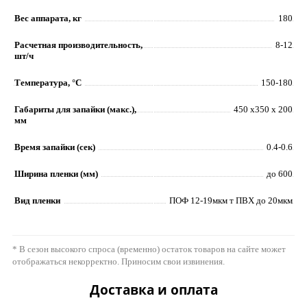
Вес аппарата, кг
180
Расчетная производительность,
8-12
шт/ч
Температура, °C
150-180
Габариты для запайки (макс.),
450 х350 х 200
мм
Время запайки (сек)
0.4-0.6
Ширина пленки (мм)
до 600
Вид пленки
ПОФ 12-19мкм т ПВХ до 20мкм
* В сезон высокого спроса (временно) остаток товаров на сайте может
отображаться некорректно. Приносим свои извинения.
Доставка и оплата