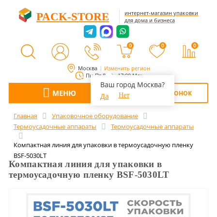
интернет-магазин упаковки
PACK-STORE
для дома и бизнеса
0
0
0
Москва
Изменить регион
Пн-Пт 8:00 - 17:00 Мск
Ваш город Москва?
МЕНЮ
ОБРАТНЫЙ ЗВОНОК
Да
Нет
Главная
Упаковочное оборудование
Термоусадочные аппараты
Термоусадочные аппараты
Компактная линия для упаковки в термоусадочную пленку
BSF-5030LT
Компактная линия для упаковки в
термоусадочную пленку BSF-5030LT