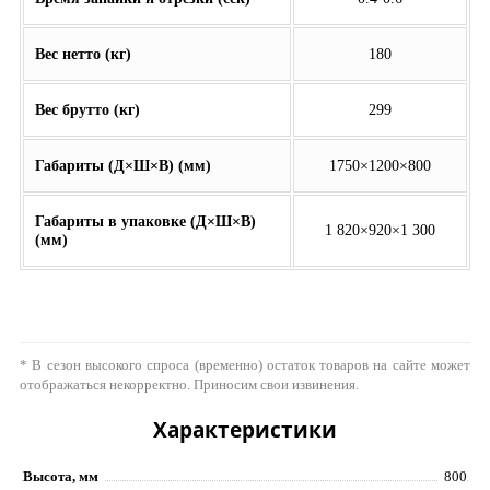
Вес нетто (кг)
180
Вес брутто (кг)
299
Габариты (Д×Ш×В) (мм)
1750×1200×800
Габариты в упаковке (Д×Ш×В)
1 820×920×1 300
(мм)
* В сезон высокого спроса (временно) остаток товаров на сайте может
отображаться некорректно. Приносим свои извинения.
Характеристики
Высота, мм
800