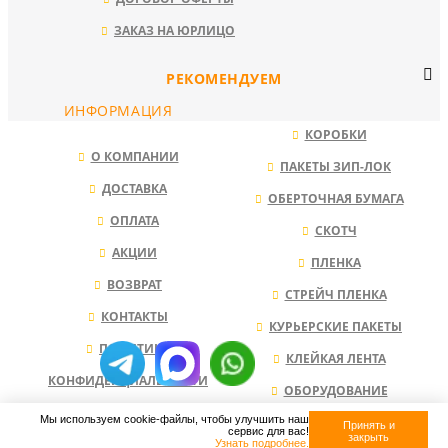
ЗАКАЗ НА ЮРЛИЦО
РЕКОМЕНДУЕМ
ИНФОРМАЦИЯ
КОРОБКИ
О КОМПАНИИ
ПАКЕТЫ ЗИП-ЛОК
ДОСТАВКА
ОБЕРТОЧНАЯ БУМАГА
ОПЛАТА
СКОТЧ
АКЦИИ
ПЛЕНКА
ВОЗВРАТ
СТРЕЙЧ ПЛЕНКА
КОНТАКТЫ
КУРЬЕРСКИЕ ПАКЕТЫ
ПОЛИТИКА
КЛЕЙКАЯ ЛЕНТА
КОНФИДЕНЦИАЛЬНОСТИ
ОБОРУДОВАНИЕ
Мы используем cookie-файлы, чтобы улучшить наш
НАПОЛНИТЕЛЬ ДЛЯ КОРОБОК
Принять и
сервис для вас!
закрыть
Узнать подробнее.