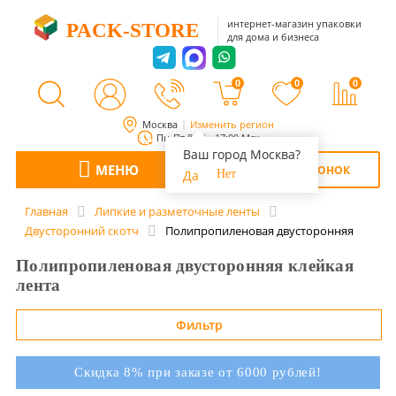
интернет-магазин упаковки
PACK-STORE
для дома и бизнеса
0
0
0
Москва
Изменить регион
Пн-Пт 8:00 - 17:00 Мск
Ваш город Москва?
МЕНЮ
ОБРАТНЫЙ ЗВОНОК
Да
Нет
Главная
Липкие и разметочные ленты
Двусторонний скотч
Полипропиленовая двусторонняя
Полипропиленовая двусторонняя клейкая
лента
Фильтр
Скидка 8% при заказе от 6000 рублей!