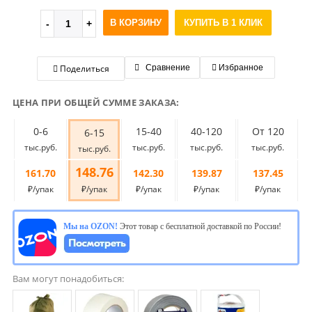
В КОРЗИНУ
КУПИТЬ В 1 КЛИК
Поделиться
Сравнение
Избранное
ЦЕНА ПРИ ОБЩЕЙ СУММЕ ЗАКАЗА:
0-6
15-40
40-120
От 120
6-15
тыс.руб.
тыс.руб.
тыс.руб.
тыс.руб.
тыс.руб.
148.76
161.70
142.30
139.87
137.45
₽/упак
₽/упак
₽/упак
₽/упак
₽/упак
Мы на OZON!
Этот товар с бесплатной доставкой по России!
Вам могут понадобиться: