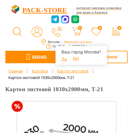
интернет-магазин упаковки
PACK-STORE
для дома и бизнеса
0
0
0
Москва
Изменить регион
Пн-Пт 8:00 - 17:00 Мск
Ваш город Москва?
МЕНЮ
ОБРАТНЫЙ ЗВОНОК
Да
Нет
Главная
Коробки
Картон листовой
Картон листовой 1030х2000мм, Т-21
Картон листовой 1030х2000мм, Т-21