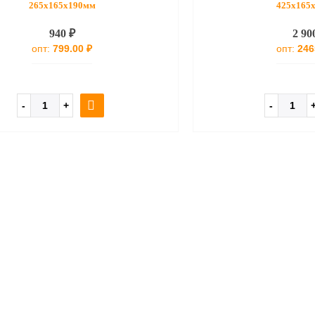
265x165x190мм
425x165
940 ₽
2 90
опт:
799.00 ₽
опт:
246