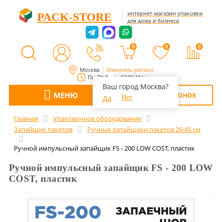
интернет-магазин упаковки
PACK-STORE
для дома и бизнеса
0
0
0
Москва
Изменить регион
Пн-Пт 8:00 - 17:00 Мск
Ваш город Москва?
МЕНЮ
ОБРАТНЫЙ ЗВОНОК
Да
Нет
Главная
Упаковочное оборудование
Запайщик пакетов
Ручные запайщики пакетов 20-45 см
Ручной импульсный запайщик FS - 200 LOW COST, пластик
Ручной импульсный запайщик FS - 200 LOW
COST, пластик