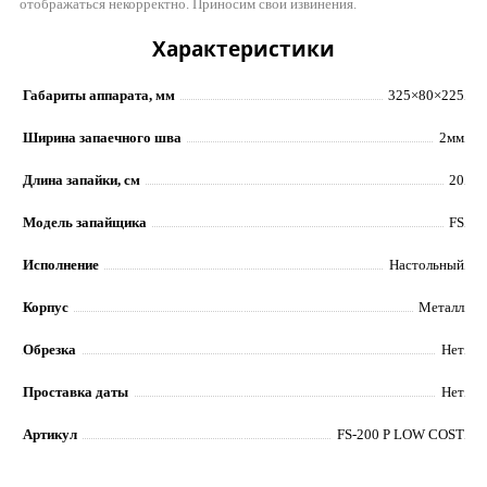
отображаться некорректно. Приносим свои извинения.
Характеристики
Габариты аппарата, мм
325×80×225
Ширина запаечного шва
2мм
Длина запайки, см
20
Модель запайщика
FS
Исполнение
Настольный
Корпус
Металл
Обрезка
Нет
Проставка даты
Нет
Артикул
FS-200 P LOW COST