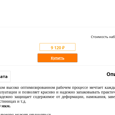
Стоимость наб
9 120 ₽
Купить
Оп
лата
аком высоко оптимизированном рабочем процессе мечтает кажд
луатации и позволяет красиво и надежно запаковывать практи
надежно защищает содержимое от деформации, намокания, заве
тиницах и т.д.
0 мкм.
д товара может отличаться.