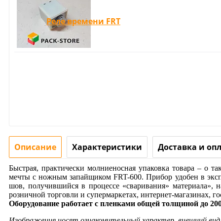
Реле времени FRT
Описание
Характеристики
Доставка и оп
Быстрая, практически молниеносная упаковка товара – о т
мечты с ножным запайщиком FRT-600. Прибор удобен в эксп
шов, получившийся в процессе «сваривания» материала», 
розничной торговли и супермаркетах, интернет-магазинах, гос
Оборудование работает с пленками общей толщиной до 20
Изображения носят ознакомительный характер, внешний ви