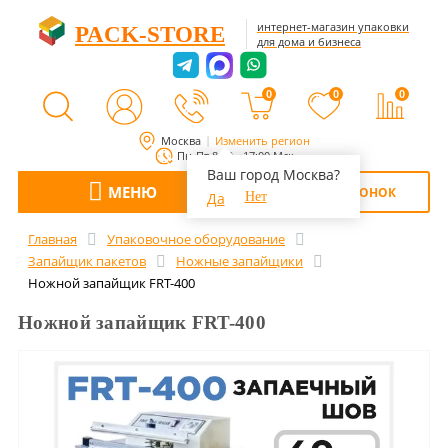
интернет-магазин упаковки
PACK-STORE
для дома и бизнеса
0
0
0
Москва
Изменить регион
Пн-Пт 8:00 - 17:00 Мск
Ваш город Москва?
МЕНЮ
ОБРАТНЫЙ ЗВОНОК
Да
Нет
Главная
Упаковочное оборудование
Запайщик пакетов
Ножные запайщики
Ножной запайщик FRT-400
Ножной запайщик FRT-400