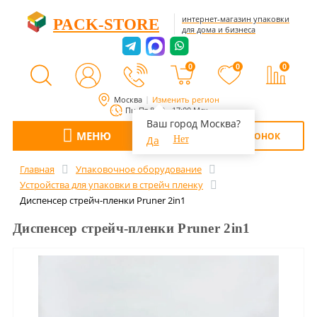
интернет-магазин упаковки
PACK-STORE
для дома и бизнеса
0
0
0
Москва
Изменить регион
Пн-Пт 8:00 - 17:00 Мск
Ваш город Москва?
МЕНЮ
ОБРАТНЫЙ ЗВОНОК
Да
Нет
Главная
Упаковочное оборудование
Устройства для упаковки в стрейч пленку
Диспенсер стрейч-пленки Pruner 2in1
Диспенсер стрейч-пленки Pruner 2in1