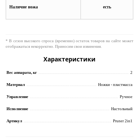
Наличие ножа
есть
* В сезон высокого спроса (временно) остаток товаров на сайте может
отображаться некорректно. Приносим свои извинения.
Характеристики
Вес аппарата, кг
2
Материал
Ножки - пластмасса
Управление
Ручное
Исполнение
Настольный
Артикул
Pruner 2in1