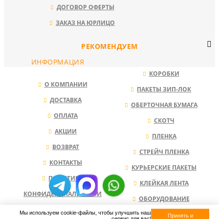
ДОГОВОР ОФЕРТЫ
ЗАКАЗ НА ЮРЛИЦО
РЕКОМЕНДУЕМ
ИНФОРМАЦИЯ
КОРОБКИ
О КОМПАНИИ
ПАКЕТЫ ЗИП-ЛОК
ДОСТАВКА
ОБЕРТОЧНАЯ БУМАГА
ОПЛАТА
СКОТЧ
АКЦИИ
ПЛЕНКА
ВОЗВРАТ
СТРЕЙЧ ПЛЕНКА
КОНТАКТЫ
КУРЬЕРСКИЕ ПАКЕТЫ
ПОЛИТИКА
КЛЕЙКАЯ ЛЕНТА
КОНФИДЕНЦИАЛЬНОСТИ
ОБОРУДОВАНИЕ
Мы используем cookie-файлы, чтобы улучшить наш
НАПОЛНИТЕЛЬ ДЛЯ КОРОБОК
Принять и
сервис для вас!