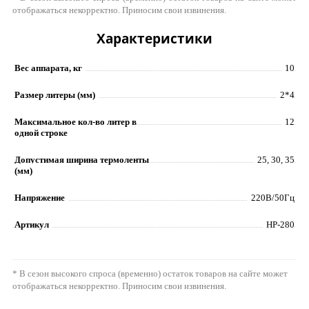
отображаться некорректно. Приносим свои извинения.
Характеристики
Вес аппарата, кг
10
Размер литеры (мм)
2*4
Максимальное кол-во литер в
12
одной строке
Допустимая ширина термоленты
25, 30, 35
(мм)
Напряжение
220В/50Гц
Артикул
HP-280
* В сезон высокого спроса (временно) остаток товаров на сайте может
отображаться некорректно. Приносим свои извинения.