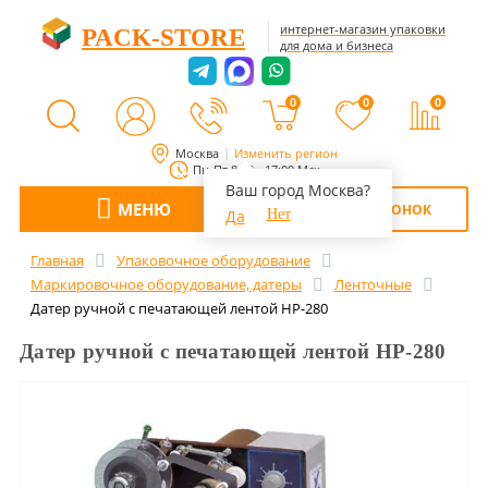
интернет-магазин упаковки
PACK-STORE
для дома и бизнеса
0
0
0
Москва
Изменить регион
Пн-Пт 8:00 - 17:00 Мск
Ваш город Москва?
МЕНЮ
ОБРАТНЫЙ ЗВОНОК
Да
Нет
Главная
Упаковочное оборудование
Маркировочное оборудование, датеры
Ленточные
Датер ручной с печатающей лентой HP-280
Датер ручной с печатающей лентой HP-280