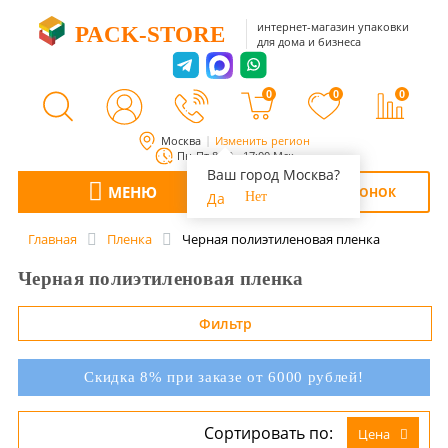
интернет-магазин упаковки
PACK-STORE
для дома и бизнеса
0
0
0
Москва
Изменить регион
Пн-Пт 8:00 - 17:00 Мск
Ваш город Москва?
МЕНЮ
ОБРАТНЫЙ ЗВОНОК
Да
Нет
Главная
Пленка
Черная полиэтиленовая пленка
Черная полиэтиленовая пленка
Фильтр
Скидка 8% при заказе от 6000 рублей!
Сортировать по:
Цена