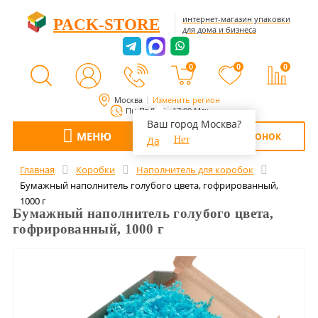
интернет-магазин упаковки
PACK-STORE
для дома и бизнеса
0
0
0
Москва
Изменить регион
Пн-Пт 8:00 - 17:00 Мск
Ваш город Москва?
МЕНЮ
ОБРАТНЫЙ ЗВОНОК
Да
Нет
Главная
Коробки
Наполнитель для коробок
Бумажный наполнитель голубого цвета, гофрированный,
1000 г
Бумажный наполнитель голубого цвета,
гофрированный, 1000 г