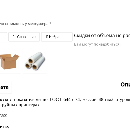
ую стоимость у менеджера!*
Скидки от объема не ра
я
Сравнение
Избранное
Вам могут понадобиться:
Оп
лата
массы с показателями по ГОСТ 6445–74, массой 48 г/м2 и уро
струйных принтерах.
тах
етку