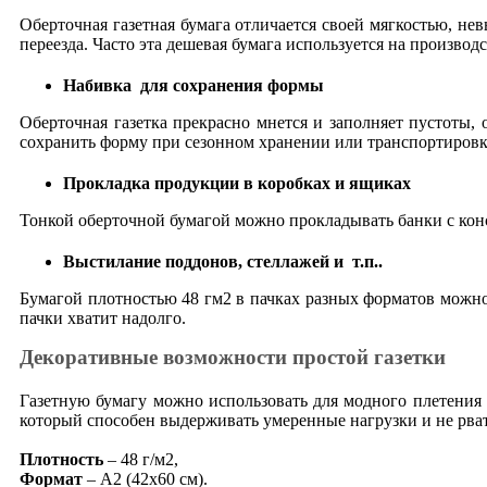
Оберточная газетная бумага отличается своей мягкостью, н
переезда. Часто эта дешевая бумага используется на произво
Набивка для сохранения формы
Оберточная газетка прекрасно мнется и заполняет пустоты
сохранить форму при сезонном хранении или транспортировк
Прокладка продукции в коробках и ящиках
Тонкой оберточной бумагой можно прокладывать банки с конс
Выстилание поддонов, стеллажей и т.п..
Бумагой плотностью 48 гм2 в пачках разных форматов можно 
пачки хватит надолго.
Декоративные возможности простой газетки
Газетную бумагу можно использовать для модного плетения 
который способен выдерживать умеренные нагрузки и не рват
Плотность
– 48 г/м2,
Формат
– А2 (42х60 см).