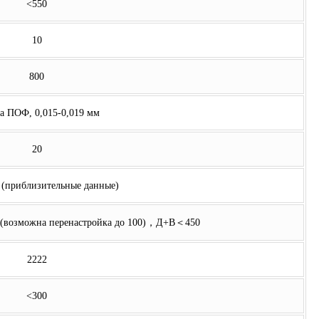
<550
10
800
а ПОФ, 0,015-0,019 мм
20
 (приблизительные данные)
зможна перенастройка до 100)，Д+В＜450
2222
<300