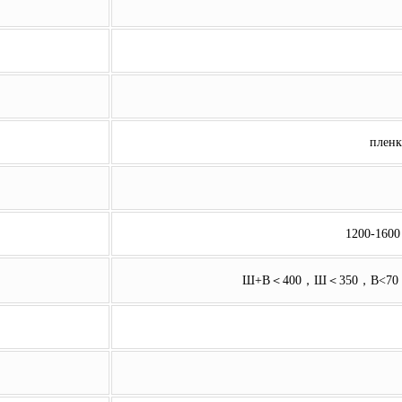
пленк
1200-1600
Ш+В＜400，Ш＜350，В<70 (во