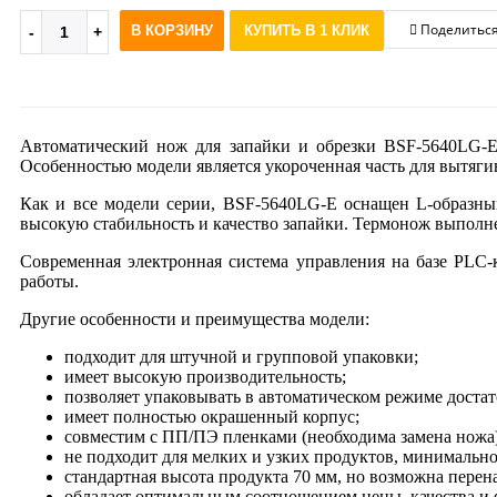
Поделитьс
В КОРЗИНУ
КУПИТЬ В 1 КЛИК
Автоматический нож для запайки и обрезки BSF-5640LG-E 
Особенностью модели является укороченная часть для вытягив
Как и все модели серии, BSF-5640LG-E оснащен L-образным
высокую стабильность и качество запайки. Термонож выпол
Современная электронная система управления на базе PLC
работы.
Другие особенности и преимущества модели:
подходит для штучной и групповой упаковки;
имеет высокую производительность;
позволяет упаковывать в автоматическом режиме доста
имеет полностью окрашенный корпус;
совместим с ПП/ПЭ пленками (необходима замена ножа)
не подходит для мелких и узких продуктов, минимальн
стандартная высота продукта 70 мм, но возможна перен
обладает оптимальным соотношением цены, качества и 