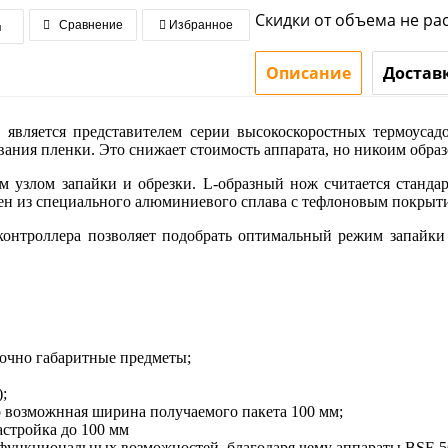
Скидки от объема не ра
я
Сравнение
Избранное
Описание
Достав
является представителем серии высокоскоростных термоусадо
ания пленки. Это снижает стоимость аппарата, но никоим образ
 узлом запайки и обрезки. L-образный нож считается стандар
нен из специального алюминиевого сплава с тефлоновым покры
-контроллера позволяет подобрать оптимальный режим запайки
точно габаритные предметы;
;
о возможнная ширина получаемого пакета 100 мм;
астройка до 100 мм
функциональных возможностей, благодаря чему аппараты BSF-5