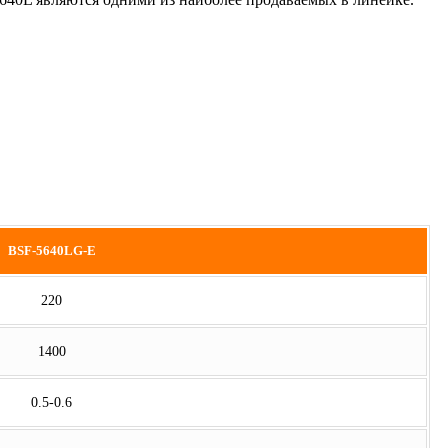
BSF-5640LG-E
220
1400
0.5-0.6