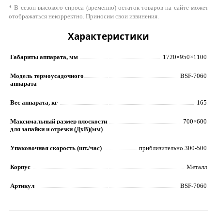
* В сезон высокого спроса (временно) остаток товаров на сайте может
отображаться некорректно. Приносим свои извинения.
Характеристики
Габариты аппарата, мм
1720×950×1100
Модель термоусадочного
BSF-7060
аппарата
Вес аппарата, кг
165
Максимальный размер плоскости
700×600
для запайки и отрезки (ДxВ)(мм)
Упаковочная скорость (шт./час)
приблизительно 300-500
Корпус
Металл
Артикул
BSF-7060