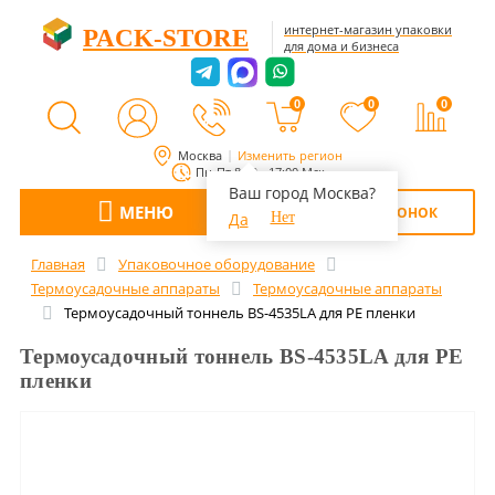
интернет-магазин упаковки
PACK-STORE
для дома и бизнеса
0
0
0
Москва
Изменить регион
Пн-Пт 8:00 - 17:00 Мск
Ваш город Москва?
МЕНЮ
ОБРАТНЫЙ ЗВОНОК
Да
Нет
Главная
Упаковочное оборудование
Термоусадочные аппараты
Термоусадочные аппараты
Термоусадочный тоннель BS-4535LA для PE пленки
Термоусадочный тоннель BS-4535LA для PE
пленки