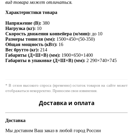
вид товара может отличаться.
Характеристики товара
Напряжение (В):
380
Нагрузка (кг):
10
Скорость движения конвейера (м/мин):
до 10
Размеры тоннеля (мм):
1500×450×(50-350)
Общая мощность (кВт):
16
Вес брутто (кг):
214
Габариты (Д×Ш×В) (мм):
1900×650×1400
Габариты в упаковке (Д×Ш×В) (мм):
2 290×740×745
* В сезон высокого спроса (временно) остаток товаров на сайте может
отображаться некорректно. Приносим свои извинения.
Доставка и оплата
Доставка
Мы доставим Ваш заказ в любой город России