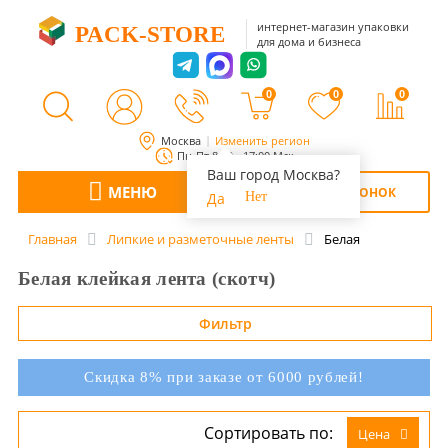
интернет-магазин упаковки
PACK-STORE
для дома и бизнеса
0
0
0
Москва
Изменить регион
Пн-Пт 8:00 - 17:00 Мск
Ваш город Москва?
МЕНЮ
ОБРАТНЫЙ ЗВОНОК
Да
Нет
Главная
Липкие и разметочные ленты
Белая
Белая клейкая лента (скотч)
Фильтр
Скидка 8% при заказе от 6000 рублей!
Сортировать по:
Цена