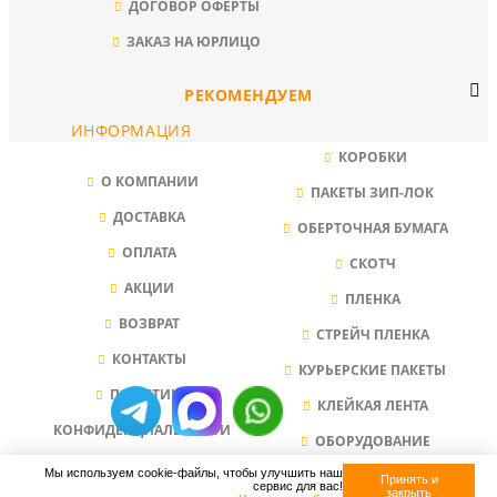
ДОГОВОР ОФЕРТЫ
ЗАКАЗ НА ЮРЛИЦО
РЕКОМЕНДУЕМ
ИНФОРМАЦИЯ
КОРОБКИ
О КОМПАНИИ
ПАКЕТЫ ЗИП-ЛОК
ДОСТАВКА
ОБЕРТОЧНАЯ БУМАГА
ОПЛАТА
СКОТЧ
АКЦИИ
ПЛЕНКА
ВОЗВРАТ
СТРЕЙЧ ПЛЕНКА
КОНТАКТЫ
КУРЬЕРСКИЕ ПАКЕТЫ
ПОЛИТИКА
КЛЕЙКАЯ ЛЕНТА
КОНФИДЕНЦИАЛЬНОСТИ
ОБОРУДОВАНИЕ
Мы используем cookie-файлы, чтобы улучшить наш
НАПОЛНИТЕЛЬ ДЛЯ КОРОБОК
Принять и
сервис для вас!
закрыть