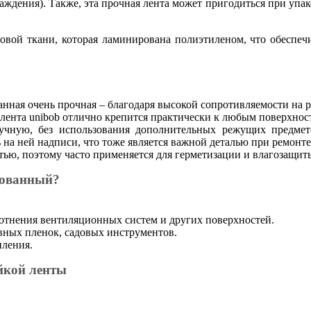
ждения). Также, эта прочная лента может пригодиться при упа
овой ткани, которая ламинирована полиэтиленом, что обеспечи
нная очень прочная – благодаря высокой сопротивляемости на 
я лента unibob отлично крепится практически к любым поверхнос
чную, без использования дополнительных режущих предметов
 на ней надписи, что тоже является важной деталью при ремонт
ю, поэтому часто применяется для герметизации и влагозащит
рованный?
лотнения вентиляционных систем и других поверхностей.
вных пленок, садовых инструментов.
пления.
йкой ленты