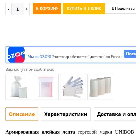
Поделитьс
В КОРЗИНУ
КУПИТЬ В 1 КЛИК
Мы на OZON!
Этот товар с бесплатной доставкой по России!
Вам могут понадобиться:
Описание
Характеристики
Доставка и оп
Армированная клейкая лента
торговой марки UNIBOB ис