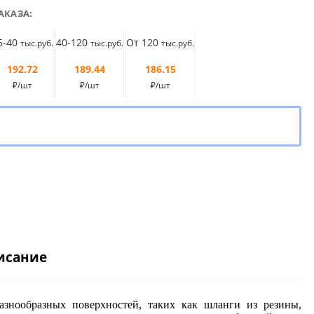
АКАЗА:
5-40
40-120
От 120
тыс.руб.
тыс.руб.
тыс.руб.
192.72
189.44
186.15
₽/шт
₽/шт
₽/шт
исание
знообразных поверхностей, таких как шланги из резины,