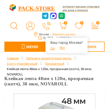
интернет-магазин упаковки
PACK-STORE
для дома и бизнеса
0
0
0
Москва
Изменить регион
Пн-Пт 8:00 - 17:00 Мск
Ваш город Москва?
МЕНЮ
ОБРАТНЫЙ ЗВОНОК
Да
Нет
Главная
Липкие и разметочные ленты
Скотч упаковочный
Прозрачный
Клейкая лента 48мм х 120м, прозрачная (скотч), 38 мкм,
NOVAROLL
Клейкая лента 48мм х 120м, прозрачная
(скотч), 38 мкм, NOVAROLL